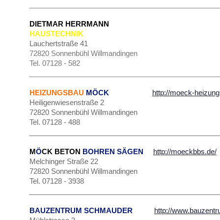
________________________________________________
DIETMAR HERRMANN
HAUSTECHNIK
Lauchertstraße 41
72820 Sonnenbühl Willmandingen
Tel. 07128 - 582
________________________________________________
HEIZUNGSBAU
MÖCK
http://moeck-heizung
Heiligenwiesenstraße 2
72820 Sonnenbühl Willmandingen
Tel. 07128 - 488
________________________________________________
M
Ö
CK BETON
BOHREN SÄGEN
http://moeckbbs.de/
Melchinger Straße 22
72820 Sonnenbühl Willmandingen
Tel. 07128 - 3938
________________________________________________
BAUZENTRUM SCHMAUDER
http://www.bauzent