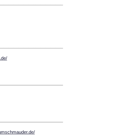
__________________________
__________________________
.de/
__________________________
__________________________
rumschmauder.de/