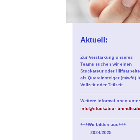
Aktuell:
Zur Verstärkung unseres
Teams suchen wir einen
Stuckateur oder Hilfsarbeite
als Quereinsteiger (m/w/d) i
Vollzeit oder Teilzeit
_______________________
Weitere Informationen unte
info@stuckateur-brendle.d
_______________________
+++Wir bilden aus+++
2024/2025