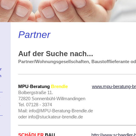
Partner
Auf der Suche nach...
Partner/Wohnungsgesellschaften, Baustofflieferante od
r
n
MPU
-
Beratung
Brendle
www.mpu-beratung-br
__
Bolbergstraße 11.
r
72820 Sonnenbühl-Willmandingen
Tel. 07128 - 3374
e
Mail: info@MPU-Beratung-Brendle.de
__
oder info@stuckateur-brendle.de
________________________________________________
SCHÄDLER
BAU
http://www.schaedler-