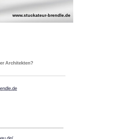
www.stuckateur-brendle.de
er Architekten?
endle.de
__________________________
bau.de/