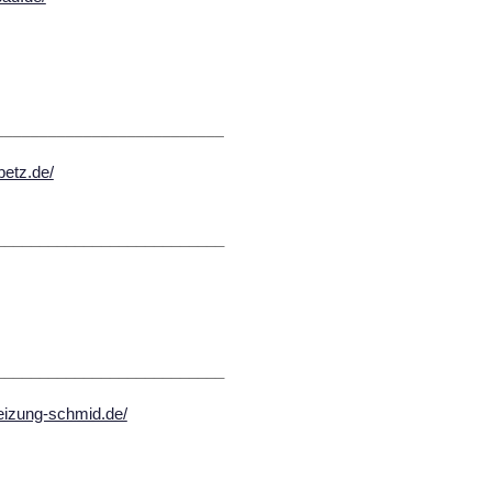
__________________________
betz.de/
__________________________
__________________________
heizung-schmid.de/